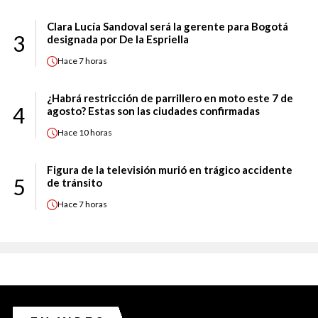
Clara Lucía Sandoval será la gerente para Bogotá
3
designada por De la Espriella
Hace
7 horas
¿Habrá restricción de parrillero en moto este 7 de
4
agosto? Estas son las ciudades confirmadas
Hace
10 horas
Figura de la televisión murió en trágico accidente
5
de tránsito
Hace
7 horas