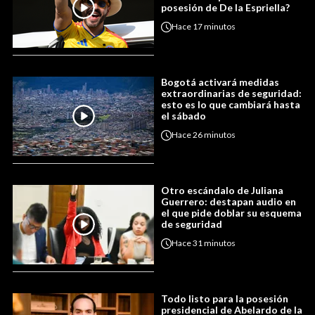
posesión de De la Espriella?
Hace
17 minutos
Bogotá activará medidas
extraordinarias de seguridad:
esto es lo que cambiará hasta
el sábado
Hace
26 minutos
Otro escándalo de Juliana
Guerrero: destapan audio en
el que pide doblar su esquema
de seguridad
Hace
31 minutos
Todo listo para la posesión
presidencial de Abelardo de la