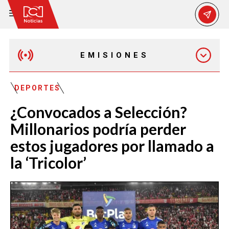
EMISIONES
MAÑANA EXPRESS
DEPORTES
¿Convocados a Selección?
EMISIÓN 12:30 PM
Millonarios podría perder
estos jugadores por llamado a
EMISIÓN 7:00 PM
la ‘Tricolor’
EMISIÓN 11:30 PM