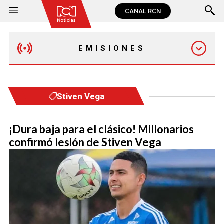
CANAL RCN
EMISIONES
MAÑANA EXPRESS
Stiven Vega
EMISIÓN 12:30 PM
¡Dura baja para el clásico! Millonarios
confirmó lesión de Stiven Vega
EMISIÓN 7:00 PM
EMISIÓN 11:30 PM