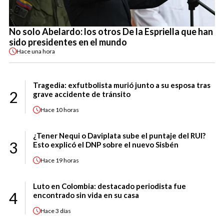
No solo Abelardo: los otros De la Espriella que han
sido presidentes en el mundo
Hace
una hora
Tragedia: exfutbolista murió junto a su esposa tras
2
grave accidente de tránsito
Hace
10 horas
¿Tener Nequi o Daviplata sube el puntaje del RUI?
3
Esto explicó el DNP sobre el nuevo Sisbén
Hace
19 horas
Luto en Colombia: destacado periodista fue
4
encontrado sin vida en su casa
Hace
3 días