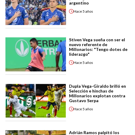
argentino
Hace
5 años
Stiven Vega sueña con ser el
nuevo referente de
Millonarios: "Tengo dotes de
liderazgo"
Hace
5 años
Dupla Vega-Giraldo brilló en
Selección e hinchas de
Millonarios explotan contra
Gustavo Serpa
Hace
5 años
Adrián Ramos palpitó los