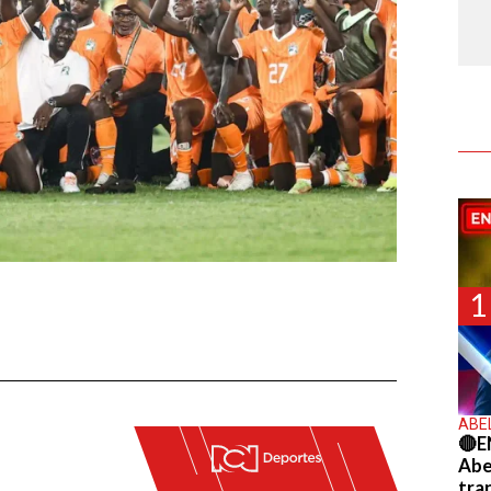
1
ABE
🔴E
Abel
tra