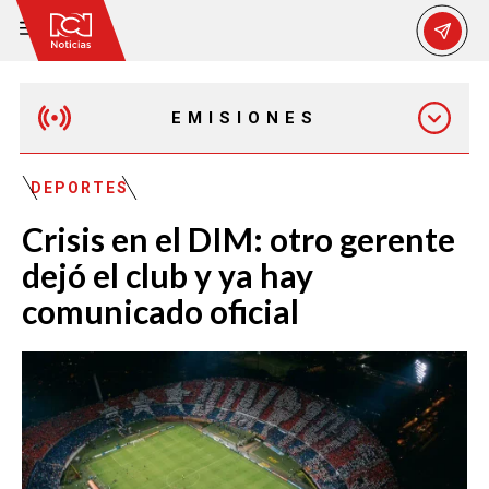
EMISIONES
MAÑANA EXPRESS
DEPORTES
Crisis en el DIM: otro gerente
EMISIÓN 12:30 PM
dejó el club y ya hay
comunicado oficial
EMISIÓN 7:00 PM
EMISIÓN 11:30 PM