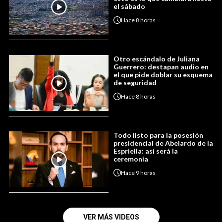
el sábado
Hace
8 horas
Otro escándalo de Juliana
Guerrero: destapan audio en
el que pide doblar su esquema
de seguridad
Hace
8 horas
Todo listo para la posesión
presidencial de Abelardo de la
Espriella: así será la
ceremonia
Hace
9 horas
VER MÁS VIDEOS