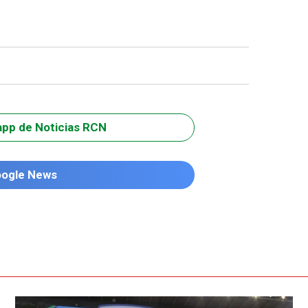
app de Noticias RCN
oogle News