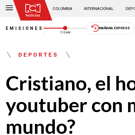
COLOMBIA
INTERNACIONAL
DEPO
EMISIONES
MAÑANA EXPRESS
7:15 AM
DEPORTES
Cristiano, el h
youtuber con m
mundo?