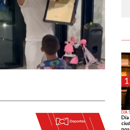
1
DÍA 
Día 
ciu
pos