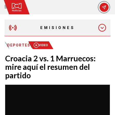
EMISIONES
EMISIÓN 12:30 PM
DEPORTES
VIDEO
Croacia 2 vs. 1 Marruecos:
EMISIÓN 7:00 PM
mire aquí el resumen del
partido