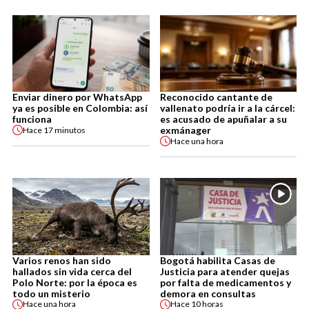
Enviar dinero por WhatsApp
Reconocido cantante de
ya es posible en Colombia: así
vallenato podría ir a la cárcel:
funciona
es acusado de apuñalar a su
exmánager
Hace
17 minutos
Hace
una hora
Varios renos han sido
Bogotá habilita Casas de
hallados sin vida cerca del
Justicia para atender quejas
Polo Norte: por la época es
por falta de medicamentos y
todo un misterio
demora en consultas
Hace
una hora
Hace
10 horas