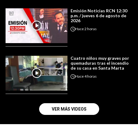
Emisión Noticias RCN 12:30
p.m. / jueves 6 de agosto de
2026
Hace
2 horas
Cuatro niños muy graves por
quemaduras tras el incendio
de su casa en Santa Marta
Hace
4 horas
VER MÁS VIDEOS