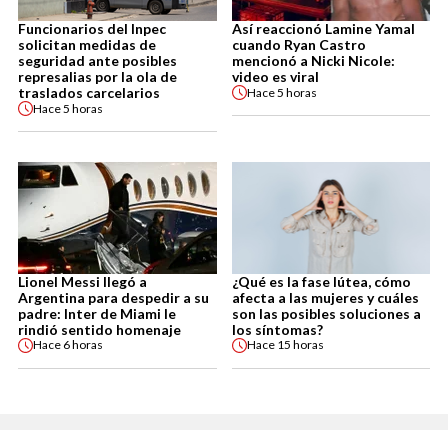
Funcionarios del Inpec
Así reaccionó Lamine Yamal
solicitan medidas de
cuando Ryan Castro
seguridad ante posibles
mencionó a Nicki Nicole:
represalias por la ola de
video es viral
traslados carcelarios
Hace
5 horas
Hace
5 horas
Lionel Messi llegó a
¿Qué es la fase lútea, cómo
Argentina para despedir a su
afecta a las mujeres y cuáles
padre: Inter de Miami le
son las posibles soluciones a
rindió sentido homenaje
los síntomas?
Hace
6 horas
Hace
15 horas