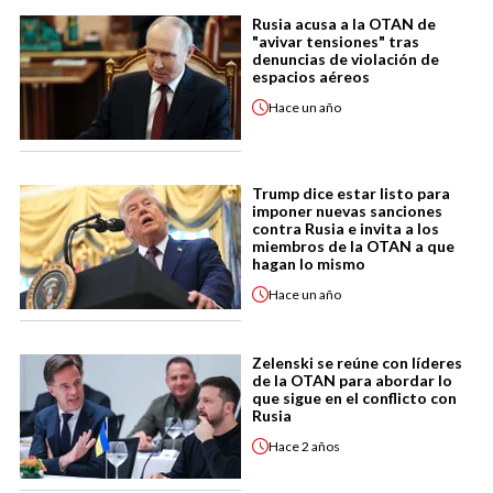
Rusia acusa a la OTAN de
"avivar tensiones" tras
denuncias de violación de
espacios aéreos
Hace
un año
Trump dice estar listo para
imponer nuevas sanciones
contra Rusia e invita a los
miembros de la OTAN a que
hagan lo mismo
Hace
un año
Zelenski se reúne con líderes
de la OTAN para abordar lo
que sigue en el conflicto con
Rusia
Hace
2 años