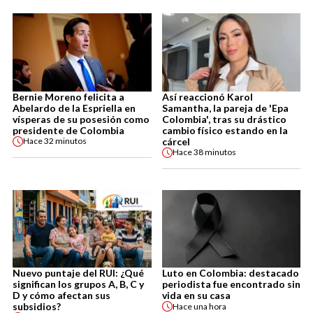
Bernie Moreno felicita a
Así reaccionó Karol
Abelardo de la Espriella en
Samantha, la pareja de 'Epa
vísperas de su posesión como
Colombia', tras su drástico
presidente de Colombia
cambio físico estando en la
cárcel
Hace
32 minutos
Hace
38 minutos
Nuevo puntaje del RUI: ¿Qué
Luto en Colombia: destacado
significan los grupos A, B, C y
periodista fue encontrado sin
D y cómo afectan sus
vida en su casa
subsidios?
Hace
una hora