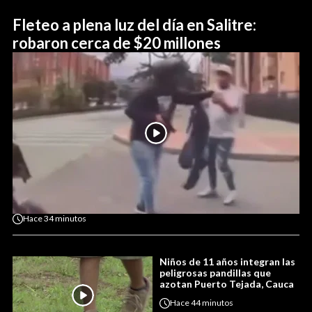
Fleteo a plena luz del día en Salitre:
robaron cerca de $20 millones
Hace
34 minutos
Niños de 11 años integran las
peligrosas pandillas que
azotan Puerto Tejada, Cauca
Hace
44 minutos