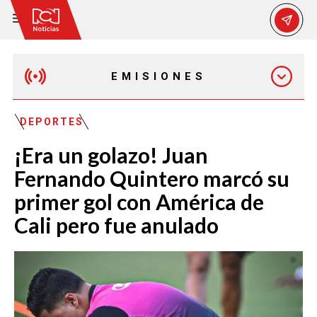
EMISIONES
MAÑANA EXPRESS
DEPORTES
¡Era un golazo! Juan
EMISIÓN 12:30 PM
Fernando Quintero marcó su
primer gol con América de
EMISIÓN 7:00 PM
Cali pero fue anulado
EMISIÓN 11:30 PM