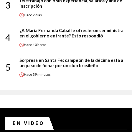
teletrabajo con o sin experiencia, salarios y link de
3
inscripción
Hace
2 días
¿A María Fernanda Cabal le ofrecieron ser ministra
4
en el gobierno entrante? Esto respondió
Hace
10 horas
Sorpresa en Santa Fe: campeón de la décima está a
5
un paso de fichar por un club brasileño
Hace
39 minutos
EN VIDEO