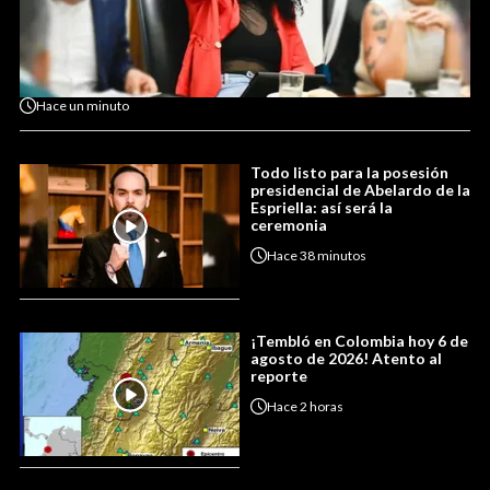
Hace
un minuto
Todo listo para la posesión
presidencial de Abelardo de la
Espriella: así será la
ceremonia
Hace
38 minutos
¡Tembló en Colombia hoy 6 de
agosto de 2026! Atento al
reporte
Hace
2 horas