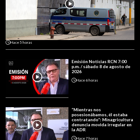
Hace
5 horas
Emisión Noticias RCN 7:00
p.m. / sábado 8 de agosto de
2026
Hace
6 horas
“Mientras nos
posesionábamos, él estaba
contratando”: Minagricultura
denuncia movida irregular en
la ADR
Hace
7 horas