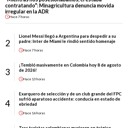
contratando”: Minagricultura denuncia movida
irregular en la ADR
Hace
7 horas
Lionel Messi llegó a Argentina para despedir a su
2
padre: Inter de Miami le rindió sentido homenaje
Hace
7 horas
¡Tembló masivamente en Colombia hoy 8 de agosto
3
de 2026!
Hace
13 horas
Exarquero de selección y de un club grande del FPC
sufrió aparatoso accidente: conducía en estado de
4
ebriedad
Hace
16 horas
Tres turistas colombianas murieron en trágico