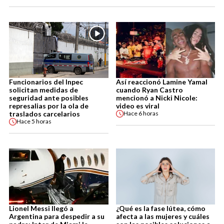
Funcionarios del Inpec
Así reaccionó Lamine Yamal
solicitan medidas de
cuando Ryan Castro
seguridad ante posibles
mencionó a Nicki Nicole:
represalias por la ola de
video es viral
traslados carcelarios
Hace
6 horas
Hace
5 horas
Lionel Messi llegó a
¿Qué es la fase lútea, cómo
Argentina para despedir a su
afecta a las mujeres y cuáles