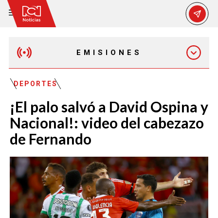
EMISIONES
MAÑANA EXPRESS
DEPORTES
¡El palo salvó a David Ospina y
EMISIÓN 12:30 PM
Nacional!: video del cabezazo
de Fernando
EMISIÓN 7:00 PM
EMISIÓN 11:30 PM