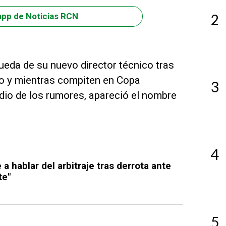
2
app de Noticias RCN
eda de su nuevo director técnico tras
epo y mientras compiten en Copa
3
dio de los rumores, apareció el nombre
4
a hablar del arbitraje tras derrota ante
te"
5