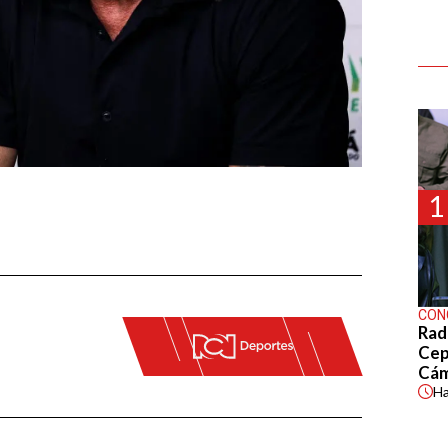
1
CON
Rad
Cep
Cá
H