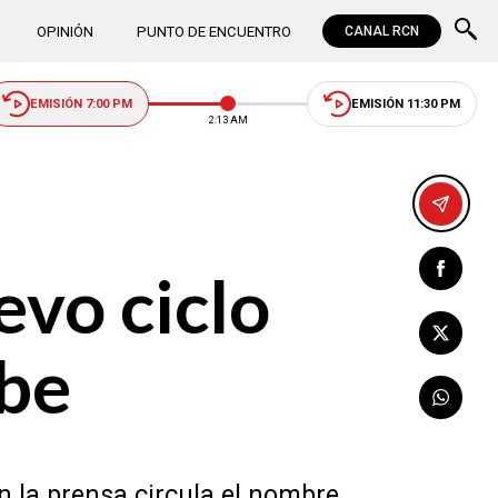
OPINIÓN
PUNTO DE ENCUENTRO
CANAL RCN
EMISIÓN 7:00 PM
EMISIÓN 11:30 PM
2:13 AM
evo ciclo
abe
n la prensa circula el nombre