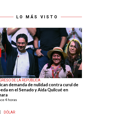
LO MÁS VISTO
GRESO DE LA REPÚBLICA
ican demanda de nulidad contra curul de
eda en el Senado y Aida Quilcué en
mara
ace
4 horas
DÓLAR