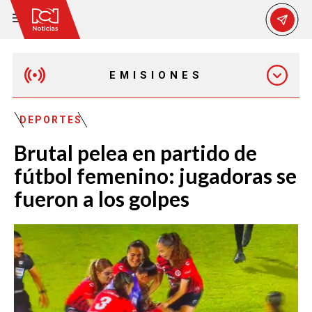
EMISIONES
MAÑANA EXPRESS
DEPORTES
Brutal pelea en partido de
EMISIÓN 12:30 PM
fútbol femenino: jugadoras se
fueron a los golpes
EMISIÓN 7:00 PM
EMISIÓN 11:30 PM