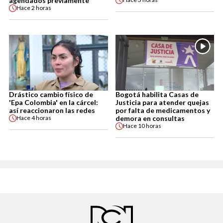
agendados previamente”
Hace
2 horas
Drástico cambio físico de
Bogotá habilita Casas de
'Epa Colombia' en la cárcel:
Justicia para atender quejas
así reaccionaron las redes
por falta de medicamentos y
demora en consultas
Hace
4 horas
Hace
10 horas