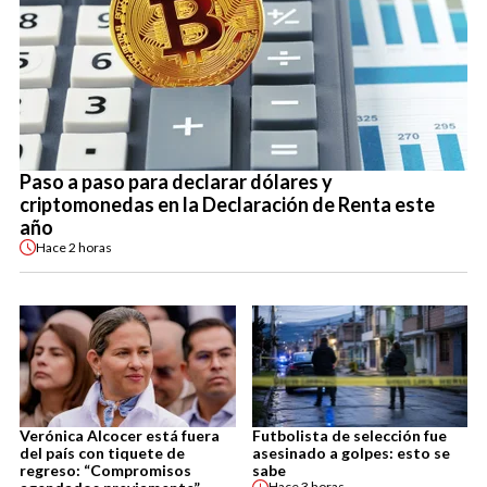
Paso a paso para declarar dólares y
criptomonedas en la Declaración de Renta este
año
Hace
2 horas
Verónica Alcocer está fuera
Futbolista de selección fue
del país con tiquete de
asesinado a golpes: esto se
regreso: “Compromisos
sabe
Hace
3 horas