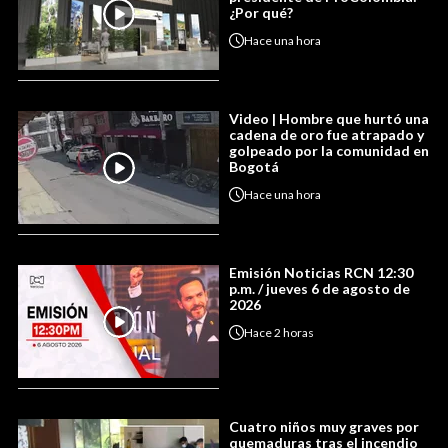
¿Por qué?
Hace
una hora
Video | Hombre que hurtó una
cadena de oro fue atrapado y
golpeado por la comunidad en
Bogotá
Hace
una hora
Emisión Noticias RCN 12:30
p.m. / jueves 6 de agosto de
2026
Hace
2 horas
Cuatro niños muy graves por
quemaduras tras el incendio