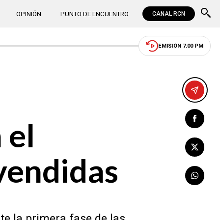
OPINIÓN
PUNTO DE ENCUENTRO
CANAL RCN
EMISIÓN 7:00 PM
 el
vendidas
e la primera fase de las