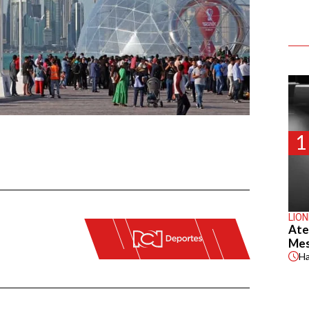
1
LION
Ate
Mes
H