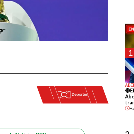
1
ABE
🔴E
Abel
tra
H