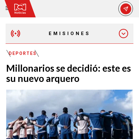
EMISIONES
MAÑANA EXPRESS
DEPORTES
Millonarios se decidió: este es
EMISIÓN 12:30 PM
su nuevo arquero
EMISIÓN 7:00 PM
EMISIÓN 11:30 PM