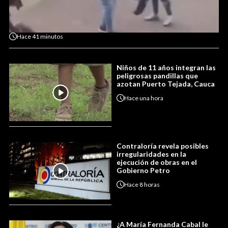
Hace
41 minutos
Niños de 11 años integran las
peligrosas pandillas que
azotan Puerto Tejada, Cauca
Hace
una hora
Contraloría revela posibles
irregularidades en la
ejecución de obras en el
Gobierno Petro
Hace
8 horas
¿A María Fernanda Cabal le