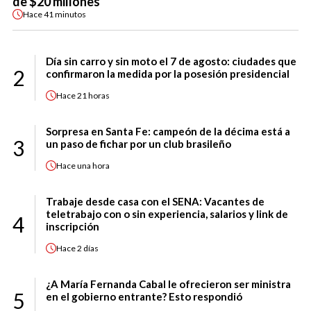
de $20 millones
Hace
41 minutos
Día sin carro y sin moto el 7 de agosto: ciudades que
2
confirmaron la medida por la posesión presidencial
Hace
21 horas
Sorpresa en Santa Fe: campeón de la décima está a
3
un paso de fichar por un club brasileño
Hace
una hora
Trabaje desde casa con el SENA: Vacantes de
teletrabajo con o sin experiencia, salarios y link de
4
inscripción
Hace
2 días
¿A María Fernanda Cabal le ofrecieron ser ministra
5
en el gobierno entrante? Esto respondió