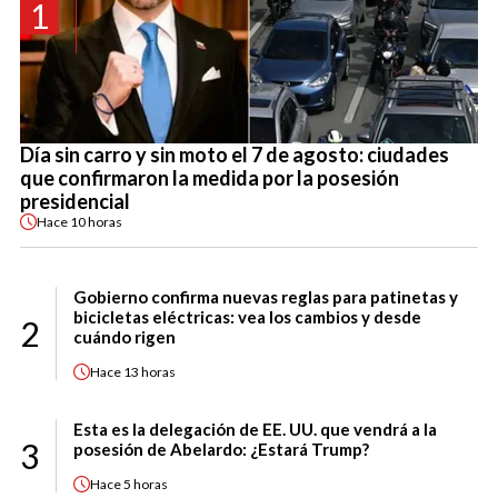
1
Día sin carro y sin moto el 7 de agosto: ciudades
que confirmaron la medida por la posesión
presidencial
Hace
10 horas
Gobierno confirma nuevas reglas para patinetas y
bicicletas eléctricas: vea los cambios y desde
2
cuándo rigen
Hace
13 horas
Esta es la delegación de EE. UU. que vendrá a la
3
posesión de Abelardo: ¿Estará Trump?
Hace
5 horas