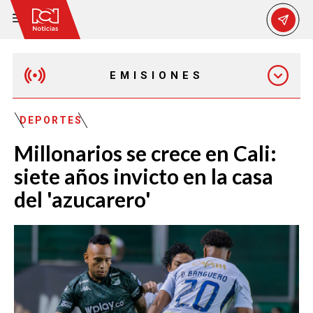
EMISIONES
MAÑANA EXPRESS
DEPORTES
Millonarios se crece en Cali:
EMISIÓN 12:30 PM
siete años invicto en la casa
del 'azucarero'
EMISIÓN 7:00 PM
EMISIÓN 11:30 PM