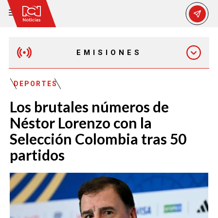
EMISIONES
MAÑANA EXPRESS
DEPORTES
Los brutales números de
EMISIÓN 12:30 PM
Néstor Lorenzo con la
Selección Colombia tras 50
EMISIÓN 7:00 PM
partidos
EMISIÓN 11:30 PM