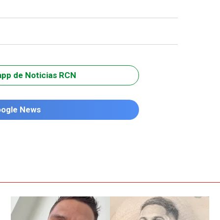
app de Noticias RCN
oogle News