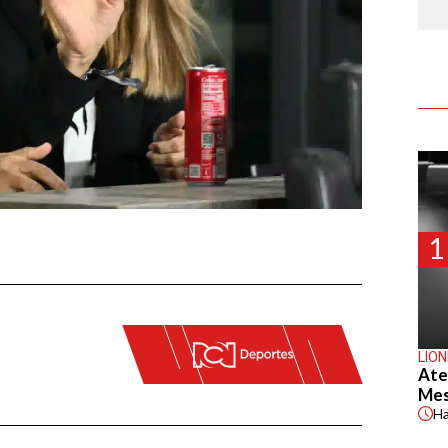
1
LION
Ate
Mes
H