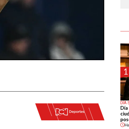
1
DÍA 
Día 
ciu
pos
H