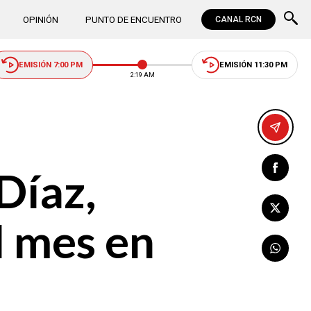
OPINIÓN
PUNTO DE ENCUENTRO
CANAL RCN
EMISIÓN 7:00 PM
EMISIÓN 11:30 PM
2:19 AM
Díaz,
l mes en