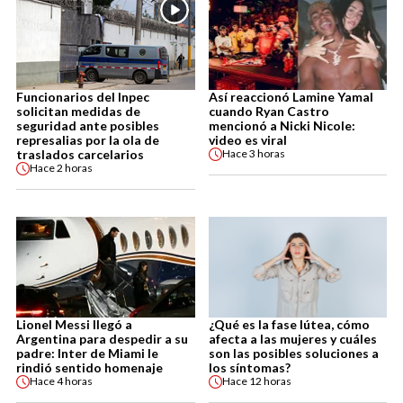
Funcionarios del Inpec
Así reaccionó Lamine Yamal
solicitan medidas de
cuando Ryan Castro
seguridad ante posibles
mencionó a Nicki Nicole:
represalias por la ola de
video es viral
traslados carcelarios
Hace
3 horas
Hace
2 horas
Lionel Messi llegó a
¿Qué es la fase lútea, cómo
Argentina para despedir a su
afecta a las mujeres y cuáles
padre: Inter de Miami le
son las posibles soluciones a
rindió sentido homenaje
los síntomas?
Hace
4 horas
Hace
12 horas