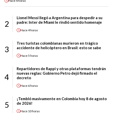
Hace
4 horas
Lionel Messi llegó a Argentina para despedir a su
2
padre: Inter de Miami le rindió sentido homenaje
Hace
4 horas
Tres turistas colombianas murieron en trágico
3
accidente de helicóptero en Brasil: esto se sabe
Hace
5 horas
Repartidores de Rappi y otras plataformas tendrán
nuevas reglas: Gobierno Petro dejó firmado el
4
decreto
Hace
6 horas
¡Tembló masivamente en Colombia hoy 8 de agosto
5
de 2026!
Hace
10 horas