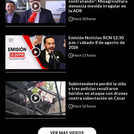
contratando”: Minagricultura
denuncia movida irregular en
la ADR
Hace
10 horas
Emisión Noticias RCN 12:30
p.m. / sábado 8 de agosto de
2026
Hace
11 horas
Subintendente perdió la vida
y tres policías resultaron
heridos en ataque con drones
contra subestación en Cesar
Hace
12 horas
VER MÁS VIDEOS