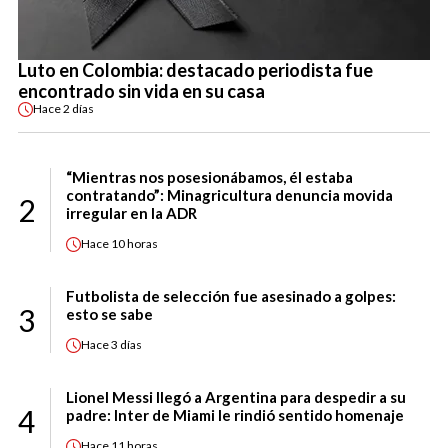
Luto en Colombia: destacado periodista fue
encontrado sin vida en su casa
Hace
2 días
“Mientras nos posesionábamos, él estaba
contratando”: Minagricultura denuncia movida
2
irregular en la ADR
Hace
10 horas
Futbolista de selección fue asesinado a golpes:
3
esto se sabe
Hace
3 días
Lionel Messi llegó a Argentina para despedir a su
4
padre: Inter de Miami le rindió sentido homenaje
Hace
11 horas