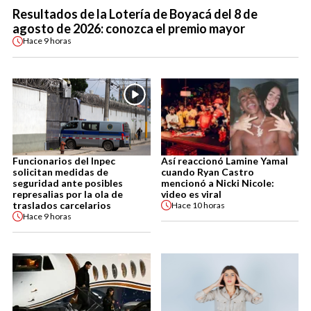
Resultados de la Lotería de Boyacá del 8 de
agosto de 2026: conozca el premio mayor
Hace
9 horas
Funcionarios del Inpec
Así reaccionó Lamine Yamal
solicitan medidas de
cuando Ryan Castro
seguridad ante posibles
mencionó a Nicki Nicole:
represalias por la ola de
video es viral
traslados carcelarios
Hace
10 horas
Hace
9 horas