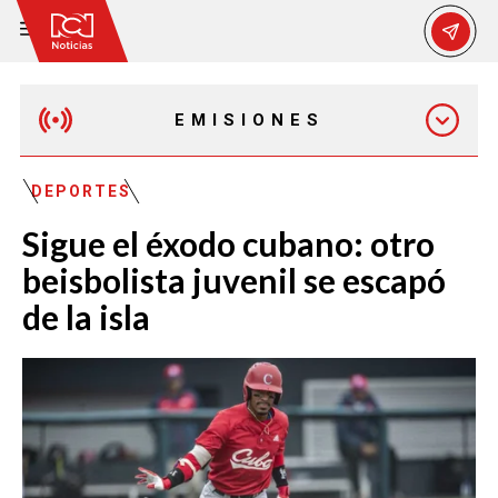
EMISIONES
EMISIÓN 12:30 PM
DEPORTES
Sigue el éxodo cubano: otro
EMISIÓN 7:00 PM
beisbolista juvenil se escapó
de la isla