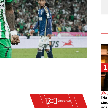
1
DÍA 
Día 
ciu
pos