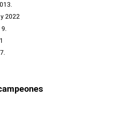
013.
 y 2022
19.
21
7.
o campeones