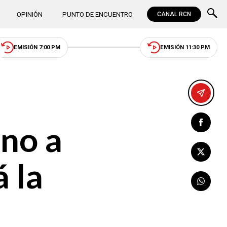
OPINIÓN
PUNTO DE ENCUENTRO
CANAL RCN
EMISIÓN 7:00 PM
EMISIÓN 11:30 PM
ono a
 la