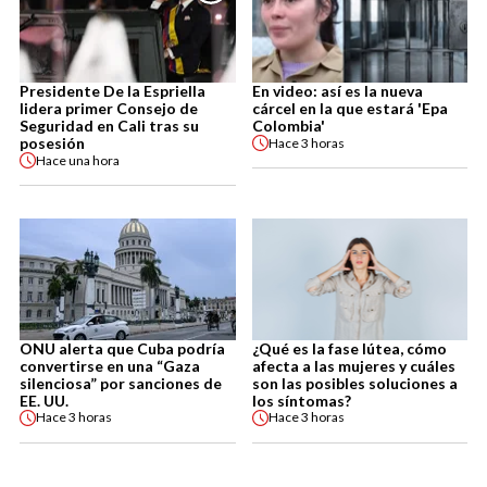
Presidente De la Espriella
En video: así es la nueva
lidera primer Consejo de
cárcel en la que estará 'Epa
Seguridad en Cali tras su
Colombia'
posesión
Hace
3 horas
Hace
una hora
ONU alerta que Cuba podría
¿Qué es la fase lútea, cómo
convertirse en una “Gaza
afecta a las mujeres y cuáles
silenciosa” por sanciones de
son las posibles soluciones a
EE. UU.
los síntomas?
Hace
3 horas
Hace
3 horas