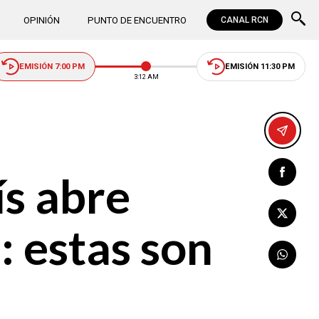
OPINIÓN
PUNTO DE ENCUENTRO
CANAL RCN
EMISIÓN 7:00 PM
EMISIÓN 11:30 PM
3:12 AM
ís abre
: estas son