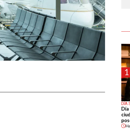
1
DÍA 
Día 
ciu
pos
H