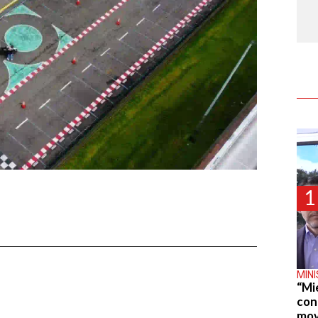
1
MIN
“Mi
con
mov