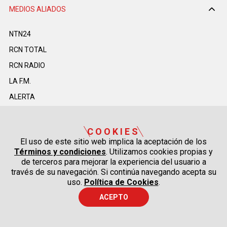
MEDIOS ALIADOS
NTN24
RCN TOTAL
RCN RADIO
LA F.M.
ALERTA
DEPORTES RCN
LA MEGA
COOKIES
El uso de este sitio web implica la aceptación de los
TDT
Términos y condiciones
. Utilizamos cookies propias y
LA REPÚBLICA
de terceros para mejorar la experiencia del usuario a
través de su navegación. Si continúa navegando acepta su
ASUNTOS LEGALES
uso.
Política de Cookies
.
AGRONEGOCIOS
ACEPTO
NUESTROS PORTALES