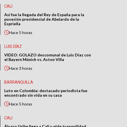
CALI
Así fue la llegada del Rey de España para la
posesión presidencial de Abelardo de la
Espriella
Hace
5 horas
LUIS DÍAZ
VIDEO: GOLAZO descomunal de Luis Díaz con
el Bayern Múnich vs. Aston Villa
Hace
3 horas
BARRANQUILLA
Luto en Colombia: destacado periodista fue
encontrado sin vida en su casa
Hace
5 horas
CALI
Álvaro Uribe llega a Cali y pide tranquilidad