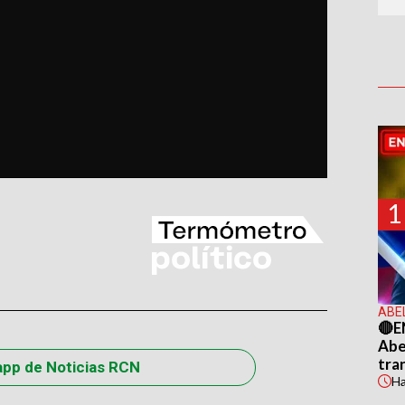
1
ABE
🔴E
Abel
tra
app de Noticias RCN
H