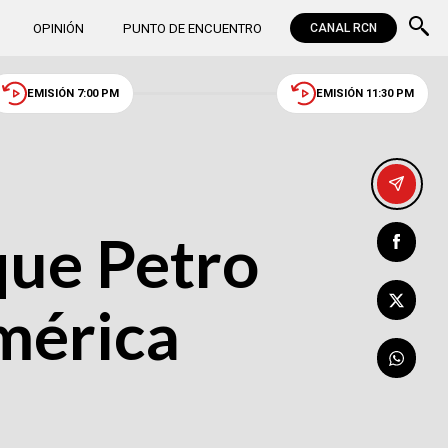
OPINIÓN
PUNTO DE ENCUENTRO
CANAL RCN
EMISIÓN 7:00 PM
EMISIÓN 11:30 PM
que Petro
mérica