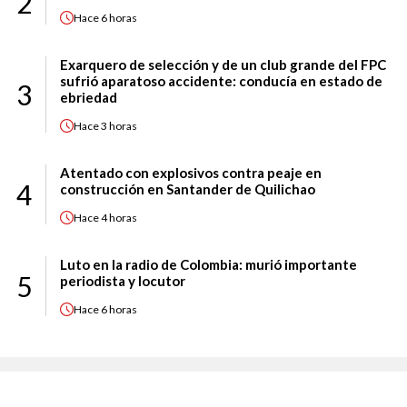
2
Hace
6 horas
Exarquero de selección y de un club grande del FPC
sufrió aparatoso accidente: conducía en estado de
3
ebriedad
Hace
3 horas
Atentado con explosivos contra peaje en
4
construcción en Santander de Quilichao
Hace
4 horas
Luto en la radio de Colombia: murió importante
5
periodista y locutor
Hace
6 horas