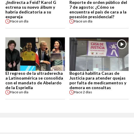
¿Indirecta a Feid? Karol G
Reporte de orden público del
estrena su nuevo álbum y
7 de agosto: ¿Cómo se
habría dedicatoria a su
encuentra el país de cara a la
expareja
posesión presidencial?
Hace
un día
Hace
un día
El regreso de la ultraderecha
Bogotá habilita Casas de
a Latinoamérica se consolida
Justicia para atender quejas
con el mandato de Abelardo
por falta de medicamentos y
de la Espriella
demora en consultas
Hace
un día
Hace
2 días