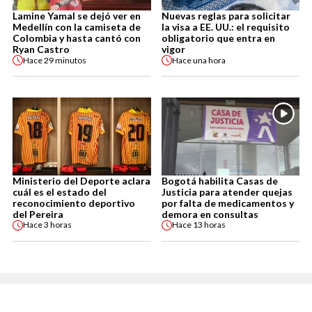
Lamine Yamal se dejó ver en
Nuevas reglas para solicitar
Medellín con la camiseta de
la visa a EE. UU.: el requisito
Colombia y hasta cantó con
obligatorio que entra en
Ryan Castro
vigor
Hace
29 minutos
Hace
una hora
Ministerio del Deporte aclara
Bogotá habilita Casas de
cuál es el estado del
Justicia para atender quejas
reconocimiento deportivo
por falta de medicamentos y
del Pereira
demora en consultas
Hace
3 horas
Hace
13 horas