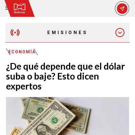
EMISIONES
MAÑANA EXPRESS
ECONOMÍA
¿De qué depende que el dólar
EMISIÓN 12:30 PM
suba o baje? Esto dicen
expertos
EMISIÓN 7:00 PM
EMISIÓN 11:30 PM