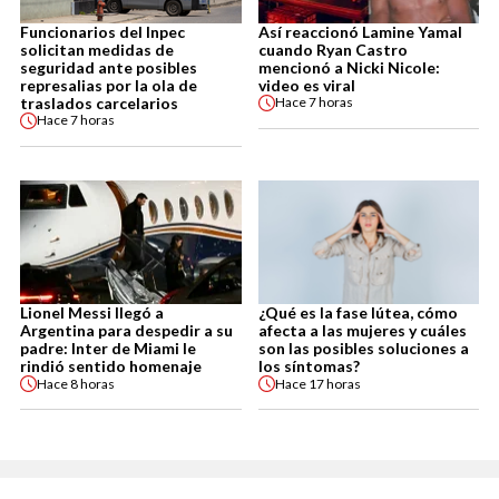
Funcionarios del Inpec
Así reaccionó Lamine Yamal
solicitan medidas de
cuando Ryan Castro
seguridad ante posibles
mencionó a Nicki Nicole:
represalias por la ola de
video es viral
traslados carcelarios
Hace
7 horas
Hace
7 horas
Lionel Messi llegó a
¿Qué es la fase lútea, cómo
Argentina para despedir a su
afecta a las mujeres y cuáles
padre: Inter de Miami le
son las posibles soluciones a
rindió sentido homenaje
los síntomas?
Hace
8 horas
Hace
17 horas