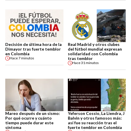
Decisión de última hora de la
Real Madrid y otros clubes
Dimayor tras fuerte temblor
del fútbol mundial expresan
en Colombia
solidaridad con Colombia
tras temblor
Hace
7 minutos
Hace
31 minutos
Mareo después de un sismo:
Yeferson Cossio, La Liendra, J
Por qué ocurre y cuánto
Balvin y otros famosos más:
tiempo puede durar este
así fue su reacción tras el
síntoma
fuerte temblor en Colombia