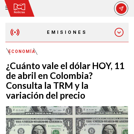
EMISIONES
MAÑANA EXPRESS
ECONOMÍA
¿Cuánto vale el dólar HOY, 11
EMISIÓN 12:30 PM
de abril en Colombia?
Consulta la TRM y la
EMISIÓN 7:00 PM
variación del precio
EMISIÓN 11:30 PM