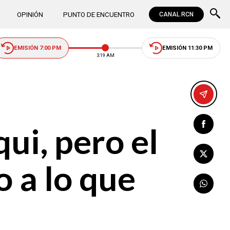
OPINIÓN
PUNTO DE ENCUENTRO
CANAL RCN
EMISIÓN 7:00 PM
EMISIÓN 11:30 PM
3:19 AM
ui, pero el
o a lo que