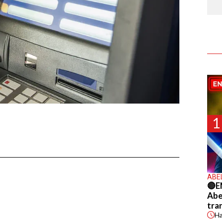
1
ABE
🔴E
Abel
tra
H