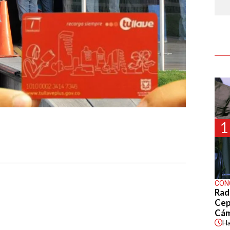
1
CON
Rad
Cep
Cá
H