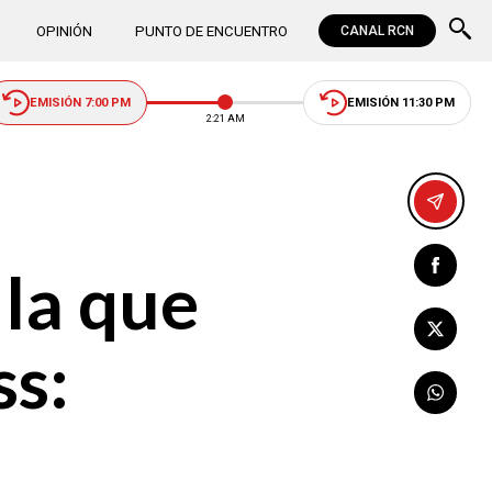
OPINIÓN
PUNTO DE ENCUENTRO
CANAL RCN
EMISIÓN 7:00 PM
EMISIÓN 11:30 PM
2:21 AM
 la que
ss: