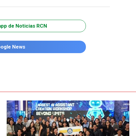
app de Noticias RCN
oogle News