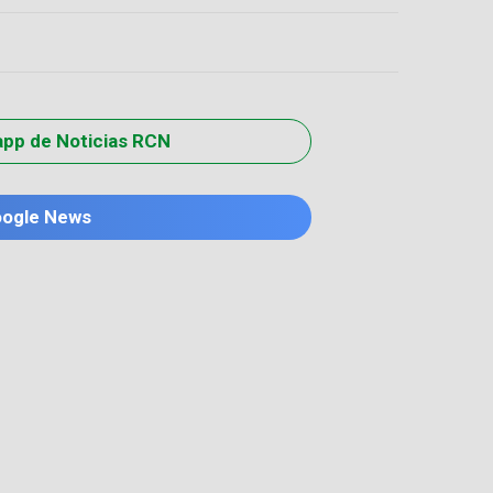
app de Noticias RCN
oogle News