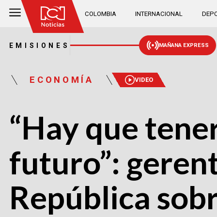
COLOMBIA
INTERNACIONAL
DEPO
EMISIONES
MAÑANA EXPRESS
ECONOMÍA
VIDEO
“Hay que tener
futuro”: geren
República sobr