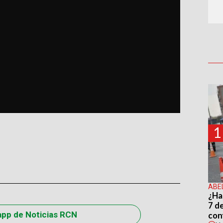
1
ABE
¿Ha
7 d
app de Noticias RCN
con