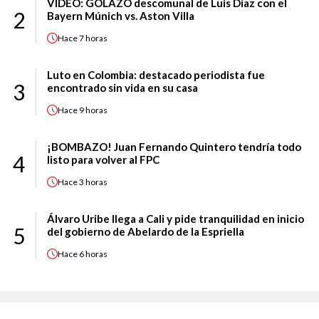
VIDEO: GOLAZO descomunal de Luis Díaz con el
2
Bayern Múnich vs. Aston Villa
Hace
7 horas
Luto en Colombia: destacado periodista fue
3
encontrado sin vida en su casa
Hace
9 horas
¡BOMBAZO! Juan Fernando Quintero tendría todo
4
listo para volver al FPC
Hace
3 horas
Álvaro Uribe llega a Cali y pide tranquilidad en inicio
5
del gobierno de Abelardo de la Espriella
Hace
6 horas