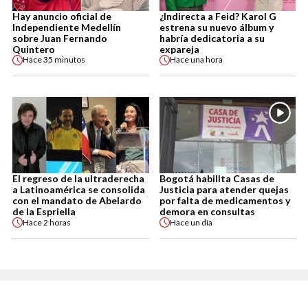
Hay anuncio oficial de
¿Indirecta a Feid? Karol G
Independiente Medellín
estrena su nuevo álbum y
sobre Juan Fernando
habría dedicatoria a su
Quintero
expareja
Hace
35 minutos
Hace
una hora
El regreso de la ultraderecha
Bogotá habilita Casas de
a Latinoamérica se consolida
Justicia para atender quejas
con el mandato de Abelardo
por falta de medicamentos y
de la Espriella
demora en consultas
Hace
2 horas
Hace
un día