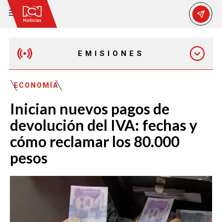
EMISIONES
MAÑANA EXPRESS
ECONOMÍA
Inician nuevos pagos de
EMISIÓN 12:30 PM
devolución del IVA: fechas y
cómo reclamar los 80.000
EMISIÓN 7:00 PM
pesos
EMISIÓN 11:30 PM