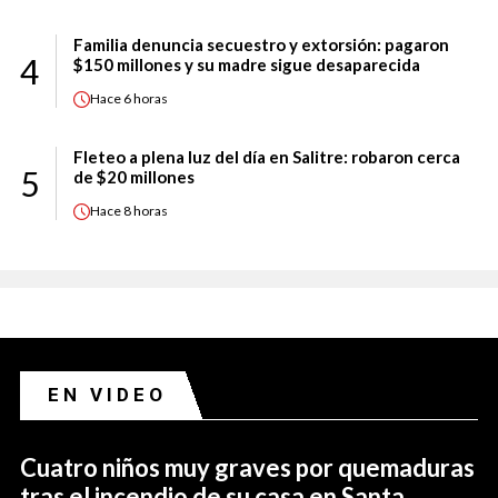
Familia denuncia secuestro y extorsión: pagaron
4
$150 millones y su madre sigue desaparecida
Hace
6 horas
Fleteo a plena luz del día en Salitre: robaron cerca
5
de $20 millones
Hace
8 horas
EN VIDEO
Cuatro niños muy graves por quemaduras
tras el incendio de su casa en Santa