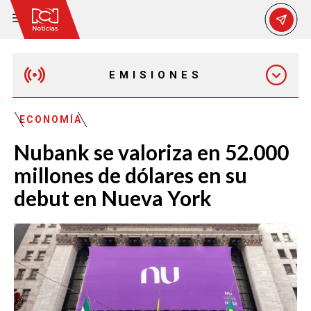
EMISIONES
MAÑANA EXPRESS
ECONOMÍA
Nubank se valoriza en 52.000
EMISIÓN 12:30 PM
millones de dólares en su
debut en Nueva York
EMISIÓN 7:00 PM
EMISIÓN 11:30 PM