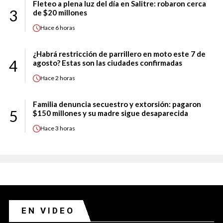
Fleteo a plena luz del día en Salitre: robaron cerca
3
de $20 millones
Hace
6 horas
¿Habrá restricción de parrillero en moto este 7 de
4
agosto? Estas son las ciudades confirmadas
Hace
2 horas
Familia denuncia secuestro y extorsión: pagaron
5
$150 millones y su madre sigue desaparecida
Hace
3 horas
EN VIDEO