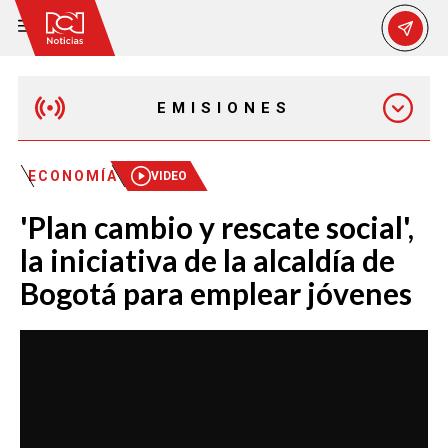
EMISIONES
MAÑANA EXPRESS
ECONOMÍA
VIDEO
'Plan cambio y rescate social',
EMISIÓN 12:30 PM
la iniciativa de la alcaldía de
Bogotá para emplear jóvenes
EMISIÓN 7:00 PM
EMISIÓN 11:30 PM