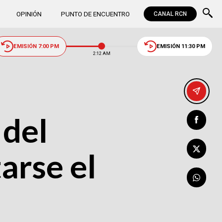
OPINIÓN
PUNTO DE ENCUENTRO
CANAL RCN
EMISIÓN 7:00 PM
EMISIÓN 11:30 PM
2:12 AM
 del
arse el