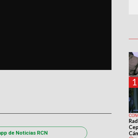
1
CON
Rad
Cep
app de Noticias RCN
Cá