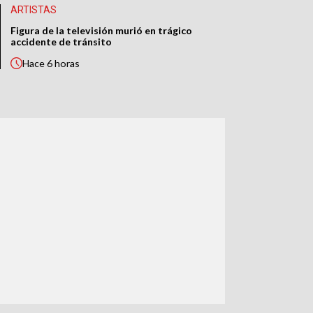
ARTISTAS
Figura de la televisión murió en trágico
accidente de tránsito
Hace
6 horas