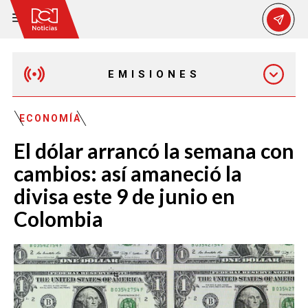
EMISIONES
MAÑANA EXPRESS
ECONOMÍA
El dólar arrancó la semana con
EMISIÓN 12:30 PM
cambios: así amaneció la
divisa este 9 de junio en
EMISIÓN 7:00 PM
Colombia
EMISIÓN 11:30 PM