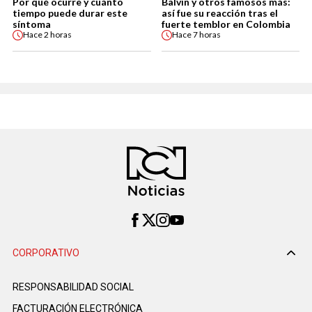
Por qué ocurre y cuánto
Balvin y otros famosos más:
tiempo puede durar este
así fue su reacción tras el
síntoma
fuerte temblor en Colombia
Hace
2 horas
Hace
7 horas
CORPORATIVO
RESPONSABILIDAD SOCIAL
FACTURACIÓN ELECTRÓNICA