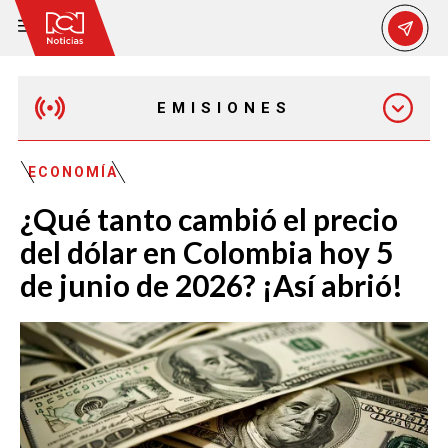
EMISIONES
MAÑANA EXPRESS
ECONOMÍA
¿Qué tanto cambió el precio
EMISIÓN 12:30 PM
del dólar en Colombia hoy 5
de junio de 2026? ¡Así abrió!
EMISIÓN 7:00 PM
EMISIÓN 11:30 PM