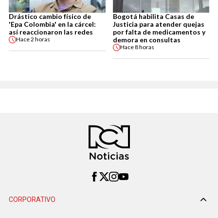
Drástico cambio físico de
Bogotá habilita Casas de
'Epa Colombia' en la cárcel:
Justicia para atender quejas
así reaccionaron las redes
por falta de medicamentos y
demora en consultas
Hace
2 horas
Hace
8 horas
CORPORATIVO