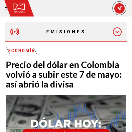
EMISIONES
MAÑANA EXPRESS
ECONOMÍA
Precio del dólar en Colombia
EMISIÓN 12:30 PM
volvió a subir este 7 de mayo:
así abrió la divisa
EMISIÓN 7:00 PM
EMISIÓN 11:30 PM