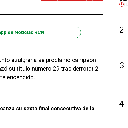
H
2
app de Noticias RCN
njunto azulgrana se proclamó campeón
3
ó su título número 29 tras derrotar 2-
te encendido.
4
canza su sexta final consecutiva de la