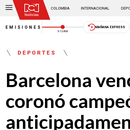
COLOMBIA
INTERNACIONAL
DEPO
EMISIONES
MAÑANA EXPRESS
9:13 AM
DEPORTES
Barcelona venc
coronó campeó
anticipadamen