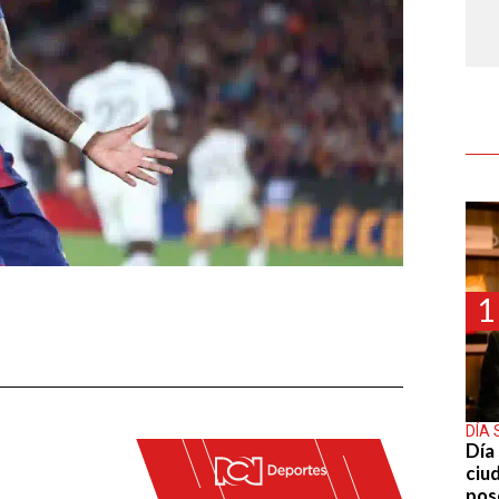
1
DÍA 
Día 
ciu
pos