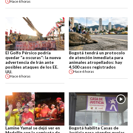
Hace
6 horas
El Golfo Pérsico podría
Bogotá tendrá un protocolo
quedar “a oscuras”: la nueva
de atención inmediata para
advertencia de Irán ante
animales atropellados: hay
posibles ataques de los EE.
4.500 casos registrados
UU.
Hace
6 horas
Hace
6 horas
Lamine Yamal se dejó ver en
Bogotá habilita Casas de
Medellín con la camiseta de
Justicia para atender quejas