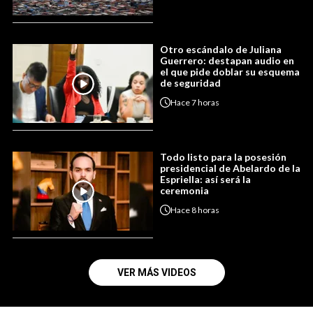
Otro escándalo de Juliana
Guerrero: destapan audio en
el que pide doblar su esquema
de seguridad
Hace
7 horas
Todo listo para la posesión
presidencial de Abelardo de la
Espriella: así será la
ceremonia
Hace
8 horas
VER MÁS VIDEOS