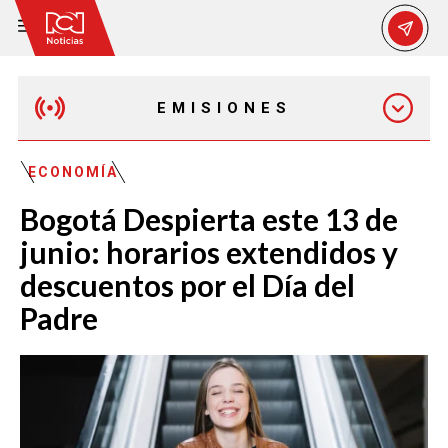
EMISIONES
MAÑANA EXPRESS
ECONOMÍA
Bogotá Despierta este 13 de
EMISIÓN 12:30 PM
junio: horarios extendidos y
descuentos por el Día del
EMISIÓN 7:00 PM
Padre
EMISIÓN 11:30 PM