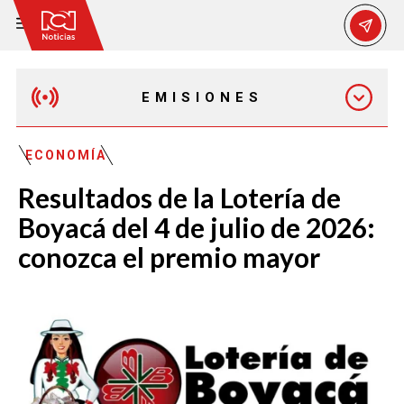
EMISIONES
MAÑANA EXPRESS
ECONOMÍA
Resultados de la Lotería de
EMISIÓN 12:30 PM
Boyacá del 4 de julio de 2026:
conozca el premio mayor
EMISIÓN 7:00 PM
EMISIÓN 11:30 PM