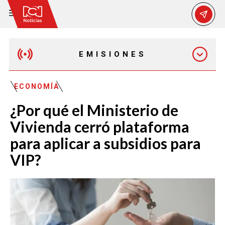
EMISIONES
MAÑANA EXPRESS
ECONOMÍA
¿Por qué el Ministerio de
EMISIÓN 12:30 PM
Vivienda cerró plataforma
para aplicar a subsidios para
EMISIÓN 7:00 PM
VIP?
EMISIÓN 11:30 PM