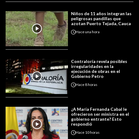
Niños de 11 años integran las
peligrosas pandillas que
azotan Puerto Tejada, Cauca
Hace
una hora
Contraloría revela posibles
irregularidades en la
ejecución de obras en el
Gobierno Petro
Hace
8 horas
¿A María Fernanda Cabal le
ofrecieron ser ministra en el
gobierno entrante? Esto
respondió
Hace
10 horas