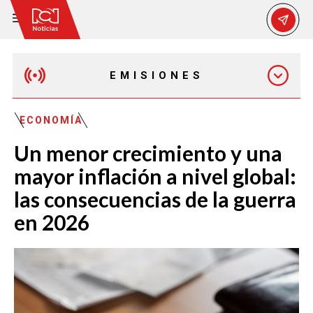
EMISIONES
MAÑANA EXPRESS
ECONOMÍA
Un menor crecimiento y una
EMISIÓN 12:30 PM
mayor inflación a nivel global:
las consecuencias de la guerra
EMISIÓN 7:00 PM
en 2026
EMISIÓN 11:30 PM