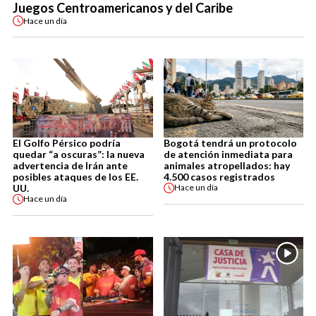
Juegos Centroamericanos y del Caribe
Hace
un día
El Golfo Pérsico podría
Bogotá tendrá un protocolo
quedar “a oscuras”: la nueva
de atención inmediata para
advertencia de Irán ante
animales atropellados: hay
posibles ataques de los EE.
4.500 casos registrados
UU.
Hace
un día
Hace
un día