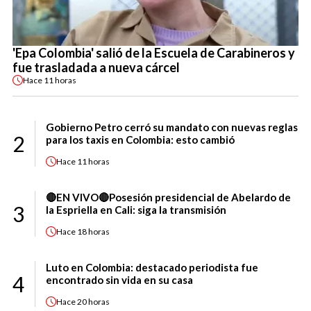
'Epa Colombia' salió de la Escuela de Carabineros y
fue trasladada a nueva cárcel
Hace
11 horas
Gobierno Petro cerró su mandato con nuevas reglas
2
para los taxis en Colombia: esto cambió
Hace
11 horas
🔴EN VIVO🔴Posesión presidencial de Abelardo de
3
la Espriella en Cali: siga la transmisión
Hace
18 horas
Luto en Colombia: destacado periodista fue
4
encontrado sin vida en su casa
Hace
20 horas